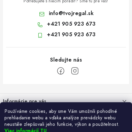
Potrebujete s niečím poradiť? Sme tu pre vás!
info
@
tvojregal.sk
+421 905 923 673
+421 905 923 673
Z
á
Informácie pre vás
p
ä
Používáme cookies, aby sme Vám umožnili pohodlné
Kontakt
Blogy
prehliadanie webu a vďaka analýze prevádzky webu
t
Hodnotenie obchodu
neustále zlepšovali jeho funkcie, výkon a použitelnost.
i
Ako si vybrať poštovú schránku?
Viac informácíí TU
Facebook