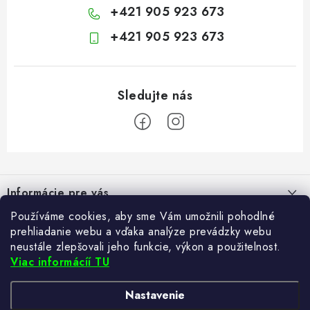
+421 905 923 673
+421 905 923 673
Z
á
Informácie pre vás
p
ä
Používáme cookies, aby sme Vám umožnili pohodlné
Kontakt
Blogy
prehliadanie webu a vďaka analýze prevádzky webu
t
neustále zlepšovali jeho funkcie, výkon a použitelnost.
Hodnotenie obchodu
i
Ako si vybrať poštovú schránku?
Viac informácíí TU
Facebook
21.5.2024
e
Často kladené otázky
TvujRegal.cz
Recenzie obchodu
Nastavenie
Reklamácia tovaru
Zabezpečte si bohatú úrodu. Začnite s prípravou sadeníc