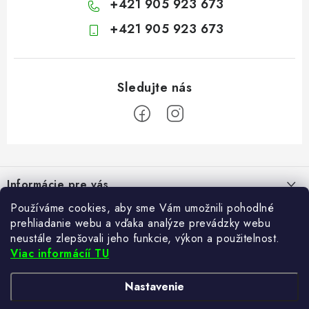
+421 905 923 673
+421 905 923 673
Z
á
Informácie pre vás
p
ä
Používáme cookies, aby sme Vám umožnili pohodlné
Kontakt
Blogy
prehliadanie webu a vďaka analýze prevádzky webu
t
neustále zlepšovali jeho funkcie, výkon a použitelnost.
Hodnotenie obchodu
i
Ako si vybrať poštovú schránku?
Viac informácíí TU
Facebook
21.5.2024
e
Často kladené otázky
TvujRegal.cz
Recenzie obchodu
Nastavenie
Reklamácia tovaru
Zabezpečte si bohatú úrodu. Začnite s prípravou sadeníc
6.3.2024