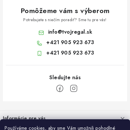
Pomôžeme vám s výberom
Potrebujete s niečím poradiť? Sme tu pre vás!
info
@
tvojregal.sk
+421 905 923 673
+421 905 923 673
Z
á
Informácie pre vás
p
ä
Používáme cookies, aby sme Vám umožnili pohodlné
Kontakt