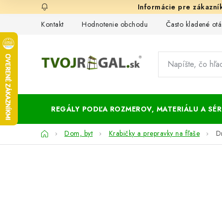
Prejsť
na
Kontakt
Hodnotenie obchodu
Často kladené otá
obsah
REGÁLY PODĽA ROZMEROV, MATERIÁLU A SÉRI
Domov
Dom, byt
Krabičky a prepravky na fľaše
D