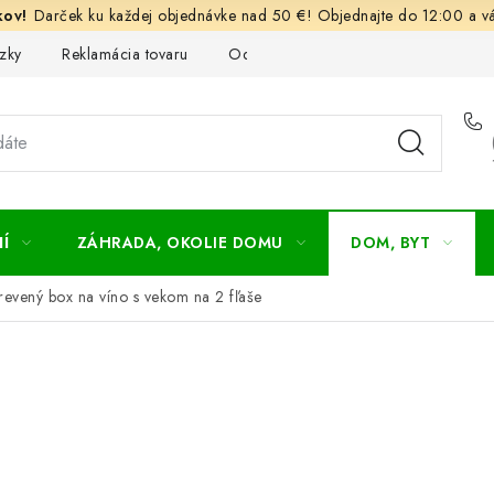
Darček ku každej objednávke nad 50 €! Objednajte do 12:00 a vá
zky
Reklamácia tovaru
Odstúpenie od kúpnej zmluvy
Ob
Í
ZÁHRADA, OKOLIE DOMU
DOM, BYT
revený box na víno s vekom na 2 fľaše