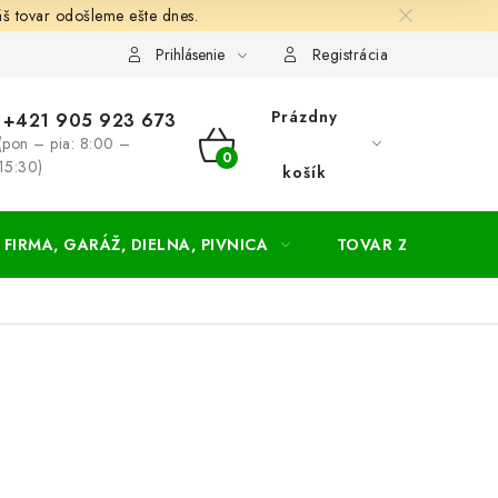
š tovar odošleme ešte dnes.
chodné a dodacie podmienky
Zásady ochrany osobných údajov
Prihlásenie
Registrácia
Prázdny
+421 905 923 673
(pon – pia: 8:00 –
NÁKUPNÝ
15:30)
košík
KOŠÍK
FIRMA, GARÁŽ, DIELNA, PIVNICA
TOVAR ZA NÁKUPN