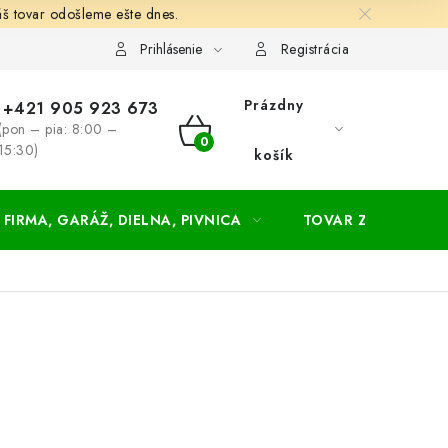
š tovar odošleme ešte dnes.
chodné a dodacie podmienky
Zásady ochrany osobných údajov
Prihlásenie
Registrácia
Prázdny
+421 905 923 673
(pon – pia: 8:00 –
NÁKUPNÝ
15:30)
košík
KOŠÍK
FIRMA, GARÁŽ, DIELNA, PIVNICA
TOVAR ZA NÁKUPN