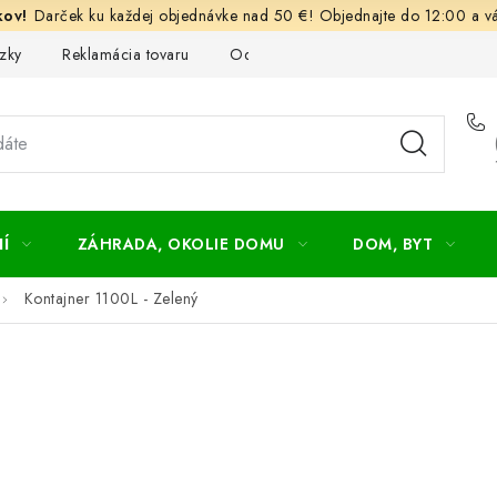
Darček ku každej objednávke nad 50 €! Objednajte do 12:00 a vá
zky
Reklamácia tovaru
Odstúpenie od kúpnej zmluvy
Ob
Í
ZÁHRADA, OKOLIE DOMU
DOM, BYT
Kontajner 1100L - Zelený