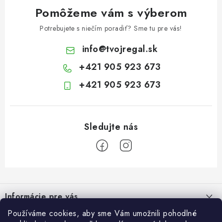
Pomôžeme vám s výberom
Potrebujete s niečím poradiť? Sme tu pre vás!
info
@
tvojregal.sk
+421 905 923 673
+421 905 923 673
Z
á
Informácie pre vás
p
ä
Používáme cookies, aby sme Vám umožnili pohodlné
Kontakt
Blogy