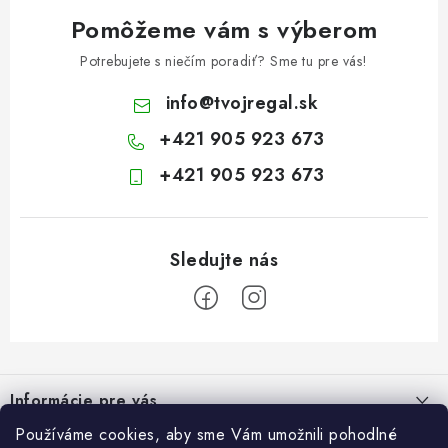
Pomôžeme vám s výberom
Potrebujete s niečím poradiť? Sme tu pre vás!
info
@
tvojregal.sk
+421 905 923 673
+421 905 923 673
Z
á
Informácie pre vás
p
ä
Používáme cookies, aby sme Vám umožnili pohodlné
Kontakt