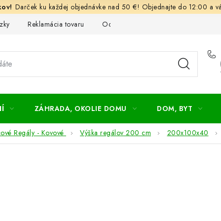
Darček ku každej objednávke nad 50 €! Objednajte do 12:00 a vá
zky
Reklamácia tovaru
Odstúpenie od kúpnej zmluvy
Ob
Í
ZÁHRADA, OKOLIE DOMU
DOM, BYT
cové Regály - Kovové
Výška regálov 200 cm
200x100x40