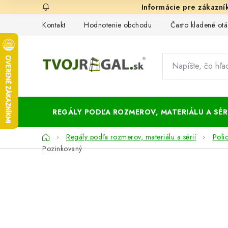
Prejsť
na
Kontakt
Hodnotenie obchodu
Často kladené otá
obsah
REGÁLY PODĽA ROZMEROV, MATERIÁLU A SÉRI
Domov
Regály podľa rozmerov, materiálu a sérií
Poli
Pozinkovaný