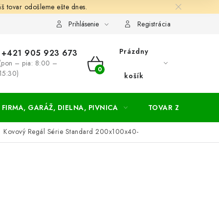
š tovar odošleme ešte dnes.
chodné a dodacie podmienky
Zásady ochrany osobných údajov
Prihlásenie
Registrácia
Prázdny
+421 905 923 673
(pon – pia: 8:00 –
NÁKUPNÝ
15:30)
košík
KOŠÍK
FIRMA, GARÁŽ, DIELNA, PIVNICA
TOVAR ZA NÁKUPN
Kovový Regál Série Standard 200x100x40-