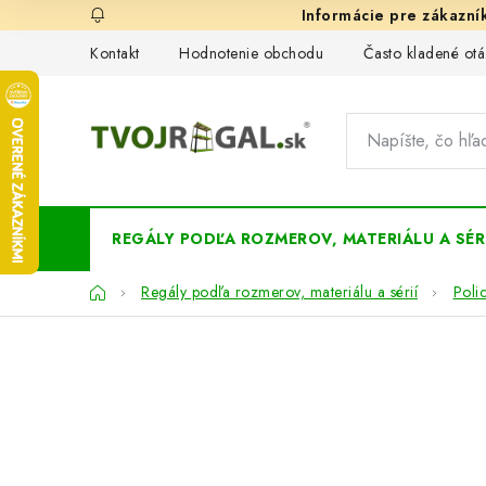
Prejsť
na
Kontakt
Hodnotenie obchodu
Často kladené otá
obsah
REGÁLY PODĽA ROZMEROV, MATERIÁLU A SÉRI
Domov
Regály podľa rozmerov, materiálu a sérií
Poli