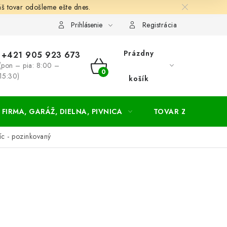
š tovar odošleme ešte dnes.
chodné a dodacie podmienky
Zásady ochrany osobných údajov
Prihlásenie
Registrácia
Prázdny
+421 905 923 673
(pon – pia: 8:00 –
NÁKUPNÝ
15:30)
košík
KOŠÍK
FIRMA, GARÁŽ, DIELNA, PIVNICA
TOVAR ZA NÁKUPN
 - pozinkovaný