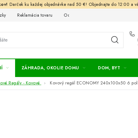
Darček ku každej objednávke nad 50 €! Objednajte do 12:00 a vá
zky
Reklamácia tovaru
Odstúpenie od kúpnej zmluvy
Ob
Í
ZÁHRADA, OKOLIE DOMU
DOM, BYT
cové Regály - Kovové
Kovový regál ECONOMY 240x100x50 6 políc