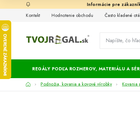
Prejsť
na
Kontakt
Hodnotenie obchodu
Často kladené otá
obsah
REGÁLY PODĽA ROZMEROV, MATERIÁLU A SÉRI
Domov
Podnožia, kovania a kovové výrobky
Kovania 