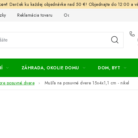
Darček ku každej objednávke nad 50 €! Objednajte do 12:00 a vá
zky
Reklamácia tovaru
Odstúpenie od kúpnej zmluvy
Ob
Í
ZÁHRADA, OKOLIE DOMU
DOM, BYT
pre posuvné dvere
Mušľa na posuvné dvere 15x4x1,1 cm - nikel