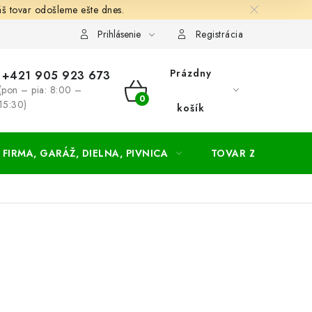
š tovar odošleme ešte dnes.
chodné a dodacie podmienky
Zásady ochrany osobných údajov
Prihlásenie
Registrácia
Prázdny
+421 905 923 673
(pon – pia: 8:00 –
NÁKUPNÝ
15:30)
košík
KOŠÍK
FIRMA, GARÁŽ, DIELNA, PIVNICA
TOVAR ZA NÁKUPN